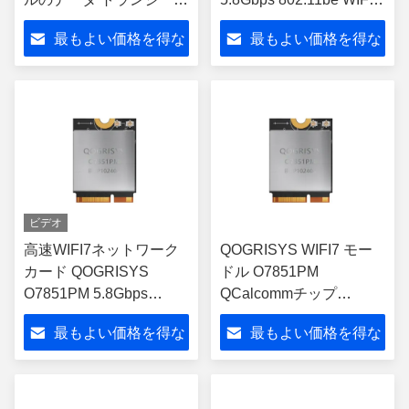
ー モジュール
ネットワーク カード M.2
最もよい価格を得な
最もよい価格を得な
PCIe インターフェイス
サポート ブルーツ 5.3
さい
さい
ビデオ
高速WIFI7ネットワーク
QOGRISYS WIFI7 モー
カード QOGRISYS
ドル O7851PM
O7851PM 5.8Gbps
QCalcommチップ
QCalcomm WCN7851 チ
WCN7851 5.8Gbps 高速
最もよい価格を得な
最もよい価格を得な
ップ M.2 PCIe インター
WIFI 7 モジュールをベー
フェイス WIFI7 モジュー
スに
さい
さい
ル