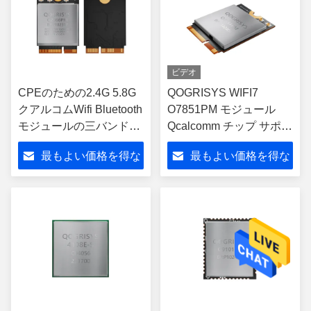
ビデオ
CPEのための2.4G 5.8G
QOGRISYS WIFI7
クアルコムWifi Bluetooth
O7851PM モジュール
モジュールの三バンド
Qcalcomm チップ サポー
QCA2066
ト ブルーツ 5.3 6G
最もよい価格を得な
最もよい価格を得な
5.8Gbps 高速 WIFI7 ネッ
トワーク カード
さい
さい