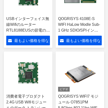
USBインターフェイス無
QOGRISYS 4108E-S
線Wifiのルーター
WIFI HaLow Modle Sub-
RTL8188EUSの節電のス
1 GHz SDIO/SPIインタ
ピーカーの使用法
ーフェイスサポート 低電
最もよい価格を得な
最もよい価格を得な
力 32.5Mbps WIFI
HaLow モジュール
さい
さい
ビデオ
消費者電子プロダクト
QOGRISYS WIFI7 モジ
2.4G USB Wifiモジュー
ュール O7851PM
ルのデータ トランシーバ
5.8Gbps 802.11be WIFI7