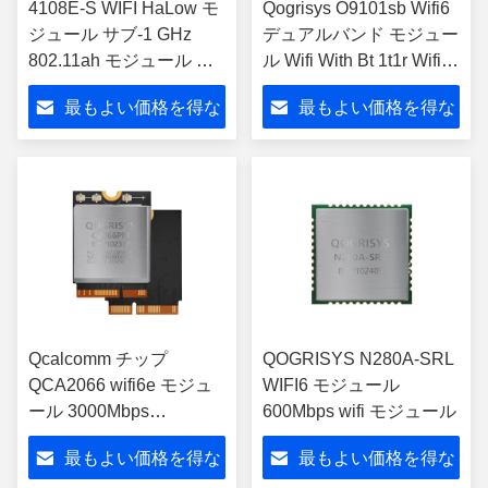
4108E-S WIFI HaLow モ
Qogrisys O9101sb Wifi6
ジュール サブ-1 GHz
デュアルバンド モジュー
802.11ah モジュール サ
ル Wifi With Bt 1t1r Wifi
ポート SDIO/SPI インタ
モジュール Sdio インタ
最もよい価格を得な
最もよい価格を得な
ーフェース 遠距離
ーフェース
32.5Mbps WIFI HaLow
さい
さい
モジュール
Qcalcomm チップ
QOGRISYS N280A-SRL
QCA2066 wifi6e モジュ
WIFI6 モジュール
ール 3000Mbps
600Mbps wifi モジュール
2.4g/5.8g/6g wifi ブルー
最もよい価格を得な
最もよい価格を得な
ツepo_Latn モジュール