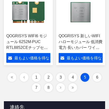
QOGRISYS WIFI6 モジ
QOGRISYS 新しいWIFI
ュール 6252M-PUC
ハローモジュール 低消費
RTL8852CEチップセッ
電力 長いカバー ワイフ
ト - 高速2402Mbpsワイ
ァイ ハローモジュール
最もよい価格を得な
最もよい価格を得な
ヤレス接続
さい
さい
1
2
3
4
5
6
7
8
連絡先