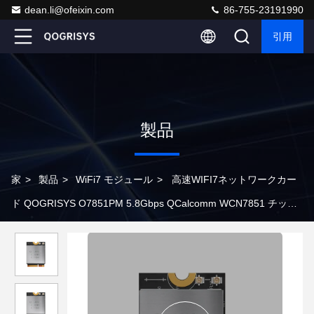
dean.li@ofeixin.com
86-755-23191990
引用
製品
家
>
製品
>
WiFi7 モジュール
>
高速WIFI7ネットワークカー
ド QOGRISYS O7851PM 5.8Gbps QCalcomm WCN7851 チップ
M.2 PCIe インターフェイス WIFI7 モジュール