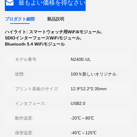
最もよい価格を得なさい
プロダクト細部
製品説明
ハイライト:
スマートウォッチ用WiFi6モジュール
,
SDIOインターフェースWiFiモジュール
,
Bluetooth 5.4 WiFiモジュール
モデル番号:
N240E-UL
状態:
100％新しいオリジナル
プリント基板のサイズ:
12.9*12.2*2.35mm
インタフェース:
USB2.0
動作温度:
-20℃～80℃
保管温度:
-40℃～125℃