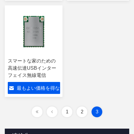
さい
い
スマートな家のための
高速伝達USBインター
フェイス無線電信
最もよい価格を得な
さい
1
2
3