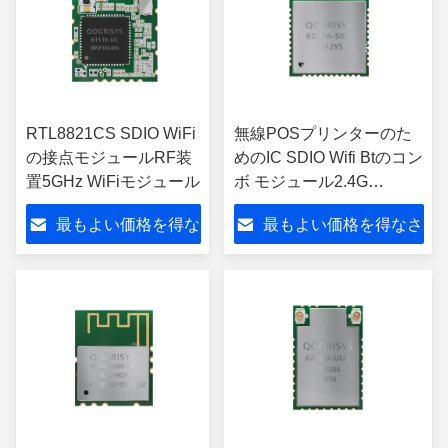
RTL8821CS SDIO WiFi
無線POSプリンターのた
の接点モジュールRF装
めのIC SDIO Wifi Btのコン
置5GHz WiFiモジュール
ボ モジュール2.4G
RTL8723DS
最もよい価格を得な
最もよい価格を得なさ
さい
い