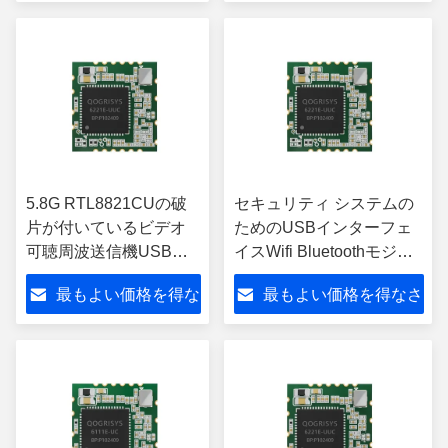
さい
い
5.8G RTL8821CUの破
セキュリティ システムの
片が付いているビデオ
ためのUSBインターフェ
可聴周波送信機USBデ
イスWifi Bluetoothモジュ
ュアル バンドのWiFiの
ールRTL8821CUの電源
最もよい価格を得な
最もよい価格を得なさ
モジュール
3.3V
さい
い