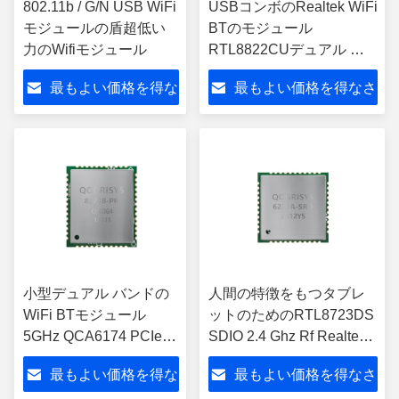
802.11b / G/N USB WiFi
USBコンボのRealtek WiFi
モジュールの盾超低い
BTのモジュール
力のWifiモジュール
RTL8822CUデュアル バ
ンド2T2R WiFi Bluetooth
最もよい価格を得な
最もよい価格を得なさ
V5.0
さい
い
小型デュアル バンドの
人間の特徴をもつタブレ
WiFi BTモジュール
ットのためのRTL8723DS
5GHz QCA6174 PCIe無
SDIO 2.4 Ghz Rf Realtek
線Bluetoothモジュール
Wifiモジュール
最もよい価格を得な
最もよい価格を得なさ