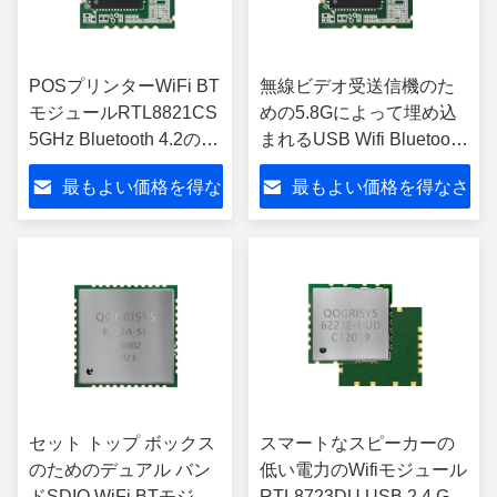
POSプリンターWiFi BT
無線ビデオ受送信機のた
モジュールRTL8821CS
めの5.8Gによって埋め込
5GHz Bluetooth 4.2の
まれるUSB Wifi Bluetooth
100%元の状態
モジュールRTL8821CU
最もよい価格を得な
最もよい価格を得なさ
さい
い
セット トップ ボックス
スマートなスピーカーの
のためのデュアル バン
低い電力のWifiモジュール
ドSDIO WiFi BTモジュ
RTL8723DU USB 2.4 Ghz