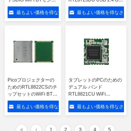
ール5G Qaulcomm
の無線モジュール
最もよい価格を得な
最もよい価格を得なさ
QCA1023
さい
い
Picoプロジェクターの
タブレットのPCのための
ためのRTL8822CSのチ
デュアル バンド
ップセットのWiFi BTモ
RTL8821CU WiFi
ジュール5GHz SDIO
Bluetoothの破片USB WiFi
最もよい価格を得な
最もよい価格を得なさ
802.11ac
モジュール
さい
い
1
2
3
4
5