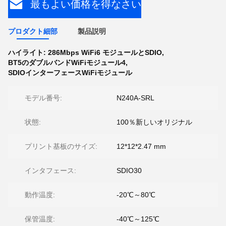
最もよい価格を得なさい
プロダクト細部
製品説明
ハイライト:
286Mbps WiFi6 モジュールとSDIO
,
BT5のダブルバンドWiFiモジュール4
,
SDIOインターフェースWiFiモジュール
モデル番号:
N240A-SRL
状態:
100％新しいオリジナル
プリント基板のサイズ:
12*12*2.47 mm
インタフェース:
SDIO30
動作温度:
-20℃～80℃
保管温度:
-40℃～125℃