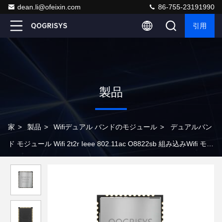
dean.li@ofeixin.com
86-755-23191990
引用
製品
家
>
製品
>
Wifiデュアル バンドのモジュール
>
デュアルバン
ド モジュール Wifi 2t2r Ieee 802.11ac O8822sb 組み込みWifi モジ
ュール Bluetooth 5.0 Wpa2 Sdio インターフェース