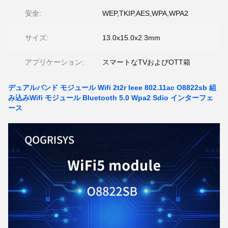
安全:
WEP,TKIP,AES,WPA,WPA2
サイズ:
13.0x15.0x2.3mm
アプリケーション:
スマートなTVおよびOTT箱
デュアルバンド モジュール Wifi 2t2r Ieee 802.11ac O8822sb 組
み込みWifi モジュール Bluetooth 5.0 Wpa2 Sdio インターフェ
ース