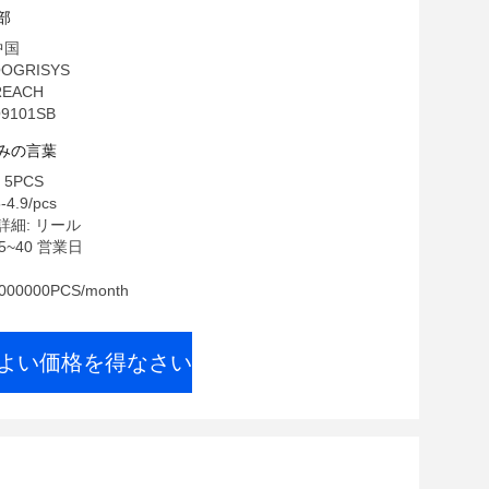
部
中国
OGRISYS
REACH
9101SB
みの言葉
5PCS
-4.9/pcs
細: リール
5~40 営業日
00000PCS/month
よい価格を得なさい