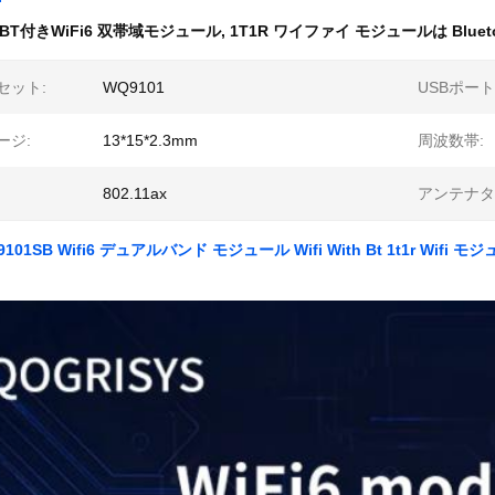
BT付きWiFi6 双帯域モジュール
,
1T1R ワイファイ モジュールは Blueto
セット:
WQ9101
USBポート
ージ:
13*15*2.3mm
周波数帯:
802.11ax
アンテナタ
O9101SB Wifi6 デュアルバンド モジュール Wifi With Bt 1t1r Wifi モ