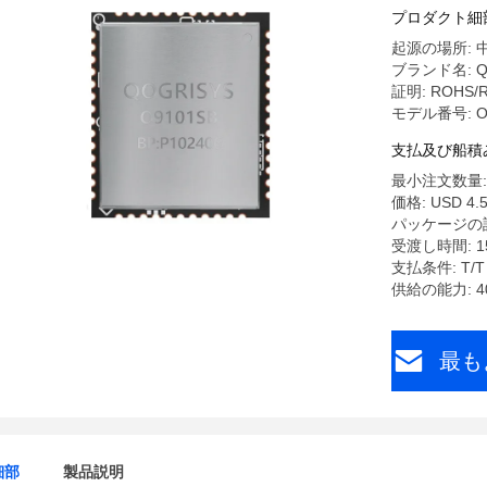
プロダクト細
起源の場所: 
ブランド名: Q
証明: ROHS/
モデル番号: O
支払及び船積
最小注文数量: 
価格: USD 4.5
パッケージの詳
受渡し時間: 1
支払条件: T/T
供給の能力: 40
最も
細部
製品説明