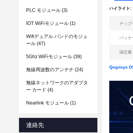
ハイライト:
PLC モジュール
(3)
IOT WiFiモジュール
(1)
チップ
Wifiデュアル バンドのモジュ
パッケ
ール
(47)
議定書:
5Ghz WiFiモジュール
(39)
Qogrisys 
無線周波数のアンテナ
(24)
無線ネットワークのアダプタ
ー カード
(4)
Nearlink モジュール
(1)
連絡先