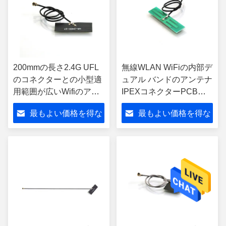
200mmの長さ2.4G UFL
無線WLAN WiFiの内部デ
のコネクターとの小型適
ュアル バンドのアンテナ
用範囲が広いWifiのアン
IPEXコネクターPCB材
テナ1.6dbi利益
料2.4/5.8Ghz
最もよい価格を得な
最もよい価格を得な
さい
さい