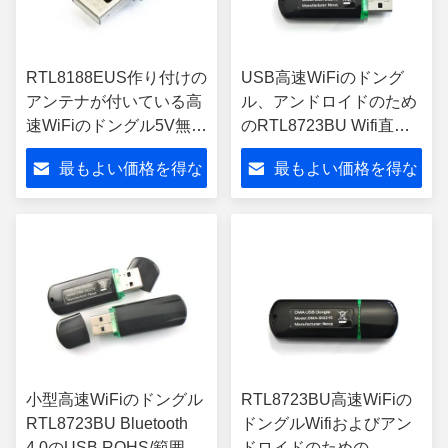
RTL8188EUS作り付けの
USB高速WiFiのドング
アンテナが付いている高
ル、アンドロイドのため
速WiFiのドングル5V無線
のRTL8723BU Wifi直接
Wifiのドングル
Bluetoothのドングル
最もよい価格を得な
最もよい価格を得な
さい
さい
小型高速WiFiのドングル
RTL8723BU高速WiFiの
RTL8723BU Bluetooth
ドングルWifiおよびアン
4.0のUSB ROHS/範囲の
ドロイドのための