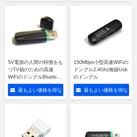
さい
さい
5V電源の人間の特徴をも
150Mbps小型高速WiFiの
つTV箱のための高速
ドングル2.4Ghz無線Usb
WiFiのドングルBluetooth
のドングル
RTL8723BU
最もよい価格を得な
最もよい価格を得な
さい
さい