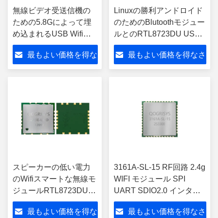
無線ビデオ受送信機の
Linuxの勝利アンドロイド
ための5.8Gによって埋
のためのBlutoothモジュー
め込まれるUSB Wifi
ルとのRTL8723DU USB
Bluetoothモジュール
WIFI 150Mの無線ネットワ
最もよい価格を得な
最もよい価格を得なさ
RTL8821CU
ーク
さい
い
スピーカーの低い電力
3161A-SL-15 RF回路 2.4g
のWifiスマートな無線モ
WIFI モジュール SPI
ジュールRTL8723DU
UART SDIO2.0 インター
USBの破片が付いてい
フェース
最もよい価格を得な
最もよい価格を得なさ
る2.4 GHz