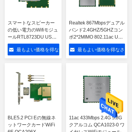
スマートなスピーカー
Realtek 867Mbpsデュアル
の低い電力のWifiモジュ
バンド2.4GHZ/5GHZコン
ールRTL8723DU USB
ボ2*2MIMO 802.11ac USB
2.4 Ghzの無線モジュー
Wifi無線モジュール
最もよい価格を得な
最もよい価格を得なさ
ル
さい
い
BLE5.2 PCI Eの無線ネ
11ac 433Mbps 2.4G 5.8G
ットワークカードWiFi
クアルコム QCA1023-0 ワ
6E QCA206X
イヤレスWiFiモジュール