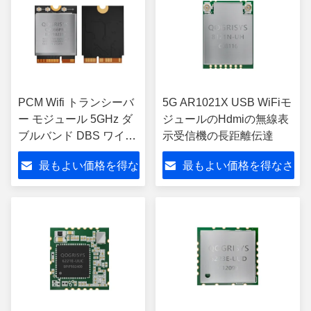
PCM Wifi トランシーバ
5G AR1021X USB WiFiモ
ー モジュール 5GHz ダ
ジュールのHdmiの無線表
ブルバンド DBS ワイヤ
示受信機の長距離伝達
レス BLE QCA2066
最もよい価格を得な
最もよい価格を得なさ
さい
い