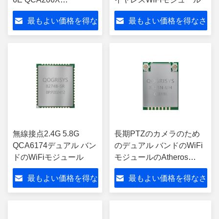
3000Mbpsの無線ネット
最もよい価格を得な
最もよい価格を得なさ
ワークのアダプター カ
ード
さい
い
無線接点2.4G 5.8G
長期PTZのカメラのため
QCA6174デュアル バン
のデュアル バンドのWiFi
ドのWiFiモジュール
モジュールのAtheros
AR1021X USB WiFiの破
最もよい価格を得な
最もよい価格を得なさ
片
さい
い