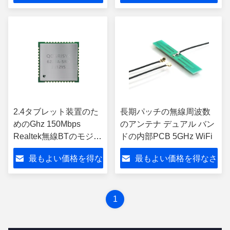
さい
い
2.4タブレット装置のた
長期パッチの無線周波数
めのGhz 150Mbps
のアンテナ デュアル バン
Realtek無線BTのモジュ
ドの内部PCB 5GHz WiFi
ール
最もよい価格を得な
最もよい価格を得なさ
さい
い
1